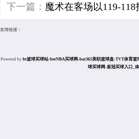
下一篇：
魔术在客场以119-1
友情链接：
Powered by
bt篮球买球站-betNBA买球网-bat365美职篮球盘-TVT体
球买球网-皇冠买球入口_