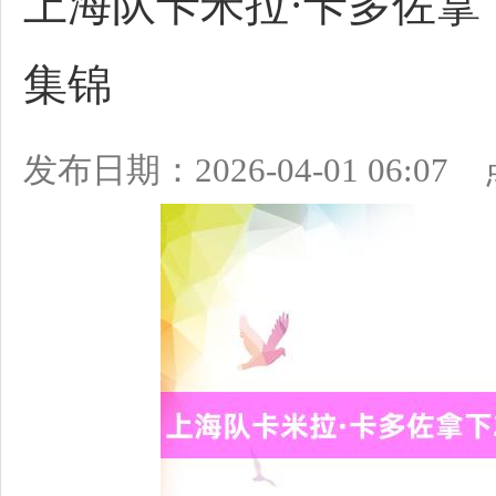
上海队卡米拉·卡多佐拿下
集锦
发布日期：2026-04-01 06:0