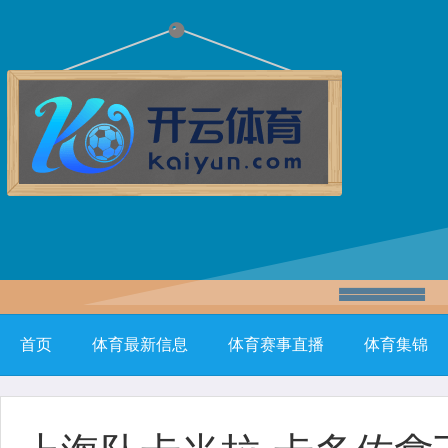
首页
体育最新信息
体育赛事直播
体育集锦