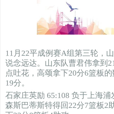
11月22平成例赛A组第三轮，山东
说念远达。山东队曹君伟拿到2
点吐花，高颂拿下20分6篮板
19分。
石家庄英励 65:108 负于上
森斯巴蒂斯特得回22分7篮板2