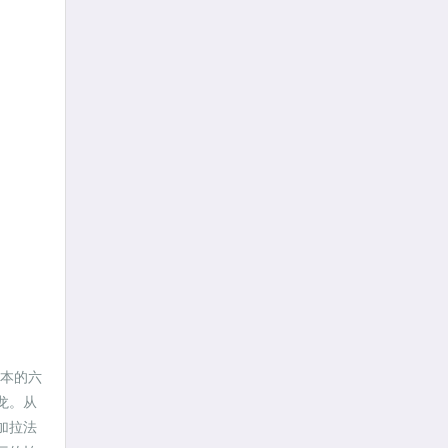
本本的六
龙。从
加拉法