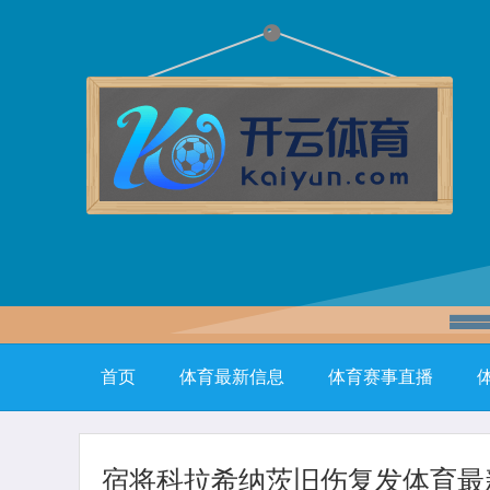
首页
体育最新信息
体育赛事直播
宿将科拉希纳茨旧伤复发体育最