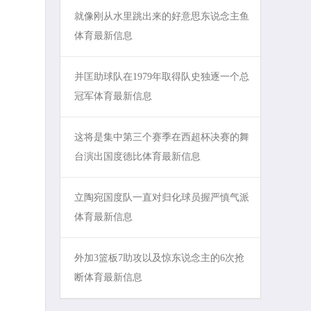
就像刚从水里跳出来的好意思东说念主鱼
体育最新信息
并匡助球队在1979年取得队史独逐一个总
冠军体育最新信息
这将是集中第三个赛季在西超杯决赛的舞
台演出国度德比体育最新信息
立陶宛国度队一直对归化球员握严慎气派
体育最新信息
外加3篮板7助攻以及惊东说念主的6次抢
断体育最新信息