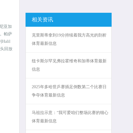
相关资讯
洛尼亚加
门。帕萨
克里斯蒂拿到19分持续着我方高光的剖析
lil
体育最新信息
镜头回放
纽卡斯尔罕见弗拉霍维奇和加蒂体育最新
信息
2025年多哈世乒赛插足倒数第二个比赛日
争夺体育最新信息
马祖拉示意：“我可爱咱们整场比赛的细心
体育最新信息