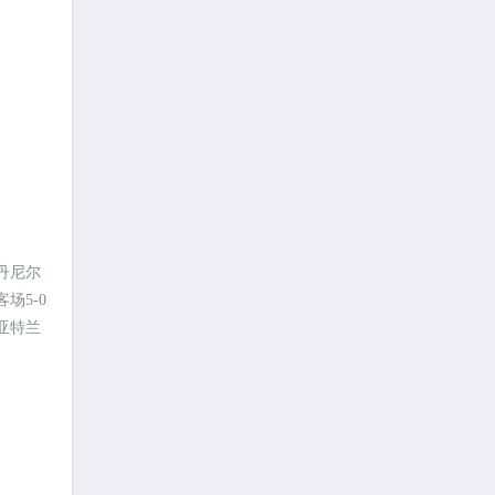
丹尼尔
场5-0
亚特兰