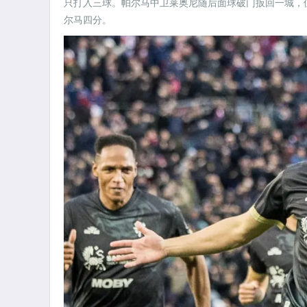
只打入三球。帕尔马中卫莱奥尼随后面球破门扳回一城，
尔马四分。