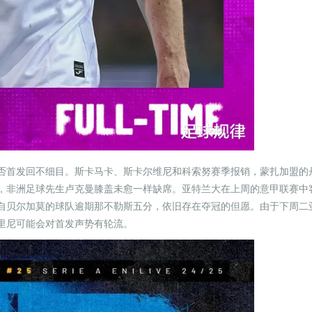
否首发回不细目。斯卡马卡、斯卡尔维尼和科索努赛季报销，蒙扎加盟的
非洲足球先生卢克曼膝盖未愈一样缺席。亚特兰大在上周的意甲联赛中客
自贝尔加莫的球队逾期那不勒斯五分，依旧存在夺冠的但愿。由于下周二
里尼可能会对首发声势有轮流。