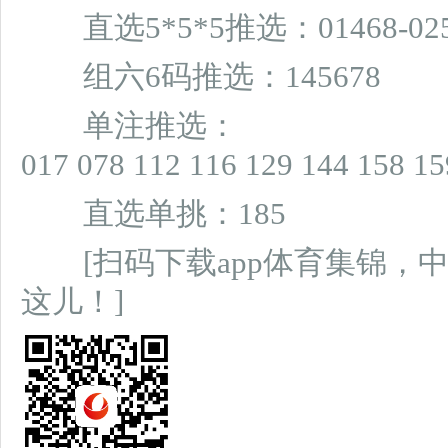
直选5*5*5推选：01468-0256
组六6码推选：145678
单注推选：
017 078 112 116 129 144 158 1
直选单挑：185
[扫码下载app体育集锦，中
这儿！]