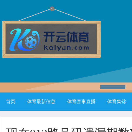
首页
体育最新信息
体育赛事直播
体育集锦