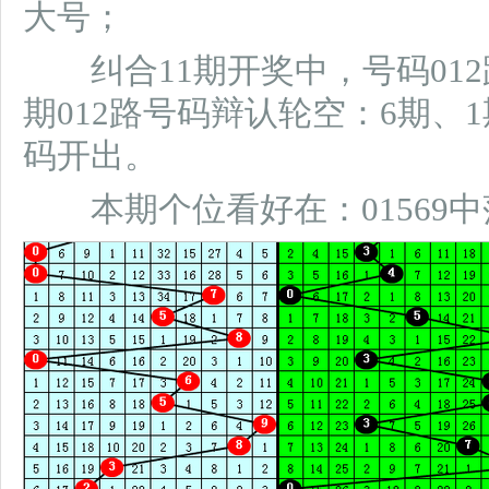
大号；
纠合11期开奖中，号码012路
期012路号码辩认轮空：6期、
码开出。
本期个位看好在：01569中