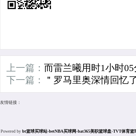
上一篇：
而雷兰曦用时1小时0
下一篇：
＂罗马里奥深情回忆
友情链接：
Powered by
bt篮球买球站-betNBA买球网-bat365美职篮球盘-TVT体