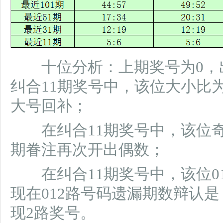
十位分析：上期奖号为0，出
纠合11期奖号中，该位大小比为
大号回补；
在纠合11期奖号中，该位奇偶
期眷注再次开出偶数；
在纠合11期奖号中，该位012
现在012路号码遗漏期数辩认是
现2路奖号。