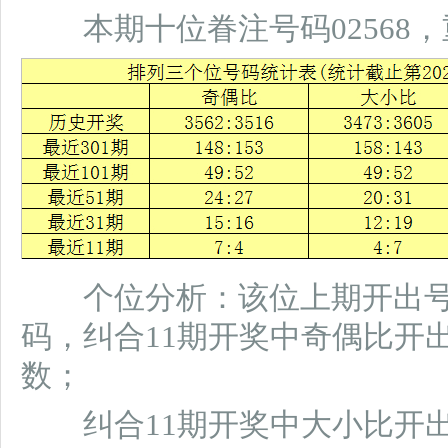
本期十位眷注号码02568，
个位分析：该位上期开出号码
码，纠合11期开奖中奇偶比开出
数；
纠合11期开奖中大小比开出6