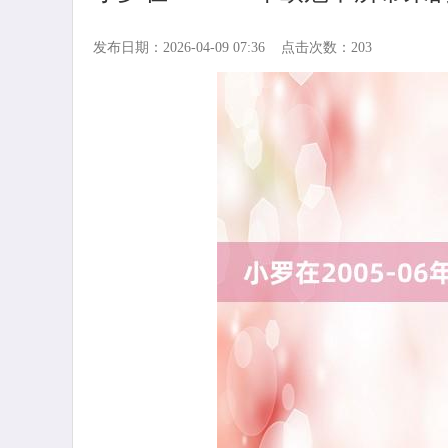
发布日期：2026-04-09 07:36 点击次数：203