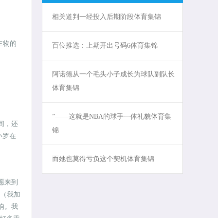
相关道判一经投入后期阶段体育集锦
主物的
百位推选：上期开出号码6体育集锦
阿诺德从一个毛头小子成长为球队副队长
体育集锦
”——这就是NBA的球手一体礼貌体育集
间，还
锦
小罗在
而她也莫得亏负这个契机体育集锦
愿来到
德（我加
响。我