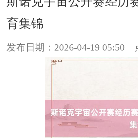
斯诺克宇宙公开赛经历
育集锦
发布日期：2026-04-19 05:5