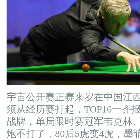
宇宙公开赛正赛来岁在中国江
须从经历赛打起，TOP16一齐
战牌，单局限时赛冠军韦克林、
炮不打了，80后5虎变4虎，