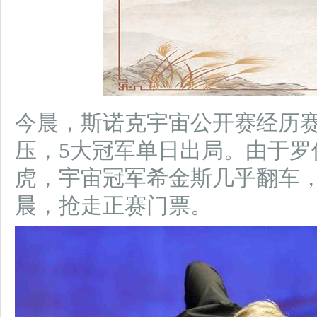
今晨，斯诺克宇宙公开赛经历赛
压，5大冠军单日出局。由于罗伯
虎，宇宙冠军希金斯几乎翻车，
晨，抢走正赛门票。