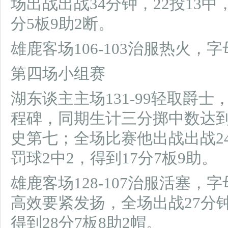
场出战出战34分钟，22投13中
分5板9助2断。
雄鹿客场106-103治服热火
第四场小组赛
湖东谈主主场131-99轻取爵士
程碑，同期生计三分掷中数达到2
史第七；全场比赛他出战出战24
罚球2中2，得到17分7板9助。
雄鹿客场128-107治服活塞
高效要紧发扬，全场出战27分钟，
得到28分7板8助2帽。