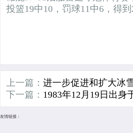
投篮19中10，罚球11中6，得到
上一篇：
进一步促进和扩大冰
下一篇：
1983年12月19日
友情链接：