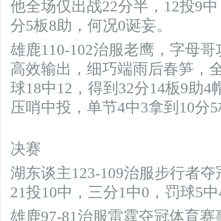
他全场仅出战22分半，12投9中
分5板8助，何况0诞妄。
雄鹿110-102治服老鹰，字
高效输出，细巧端雨后春笋，全场
球18中12，得到32分14板9
压哨中投，单节4中3拿到10分5
决赛
湖东谈主123-109治服步行者
21投10中，三分1中0，罚球5中
雄鹿97-81治服雷霆夺冠体育