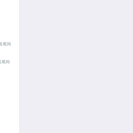
首尾间
首尾间