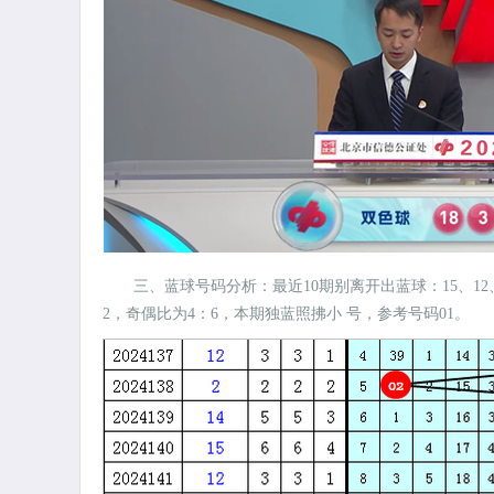
三、蓝球号码分析：最近10期别离开出蓝球：15、12、06、
2，奇偶比为4：6，本期独蓝照拂小 号，参考号码01。