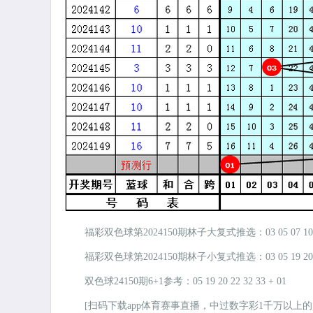
福彩双色球第2024150期林子大复式推选：03 05 07 10 11 13 14 1
福彩双色球第2024150期林子小复式推选：03 05 19 20 22 26 
双色球24150期6+1参考：05 19 20 22 32 33 + 01
[扫码下载app体育赛事直播，中过数字彩1千万以上的