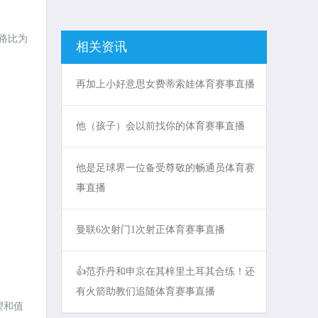
2路比为
相关资讯
再加上小好意思女费蒂索娃体育赛事直播
他（孩子）会以前找你的体育赛事直播
他是足球界一位备受尊敬的畅通员体育赛
事直播
曼联6次射门1次射正体育赛事直播
👍范乔丹和申京在其梓里土耳其合练！还
有火箭助教们追随体育赛事直播
望和值